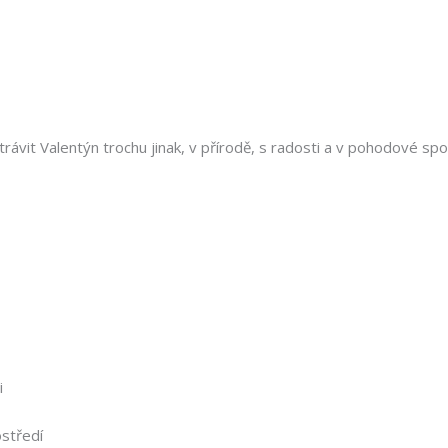
strávit Valentýn trochu jinak, v přírodě, s radosti a v pohodové sp
i
středí