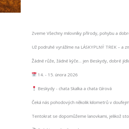
Zveme Všechny milovníky přírody, pohybu a dobr
Už podruhé vyrážíme na LÁSKYPLNÝ TREK – a znov
Žádné růže, žádné kýče… jen Beskydy, dobré jídlo, 
14. - 15. února 2026
Beskydy - chata Skalka a chata Gírová
Čeká nás pohodových několik kilometrů v doufejme
Tentokrat se dopomůžeme lanovkami, jelikož sto