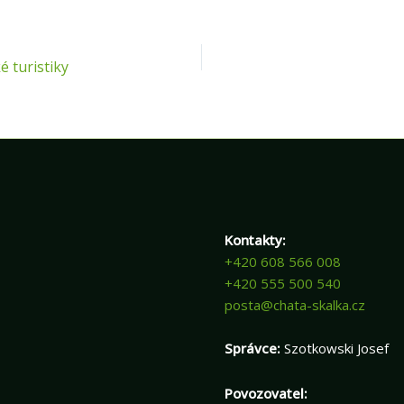
 turistiky
Kontakty:
+420 608 566 008
+420 555 500 540
posta@chata-skalka.cz
Správce:
Szotkowski Josef
Povozovatel: