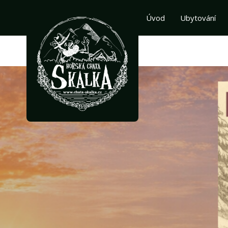
Přeskočit
na
Úvod
Ubytování
obsah