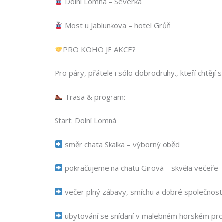
Dolní Lomná – Severka
Most u Jablunkova – hotel Grůň
PRO KOHO JE AKCE?
Pro páry, přátele i sólo dobrodruhy., kteří chtějí 
Trasa & program:
Start: Dolní Lomná
směr chata Skalka – výborný oběd
pokračujeme na chatu Gírová – skvělá večeře
večer plný zábavy, smíchu a dobré společnost
ubytování se snídaní v malebném horském pro