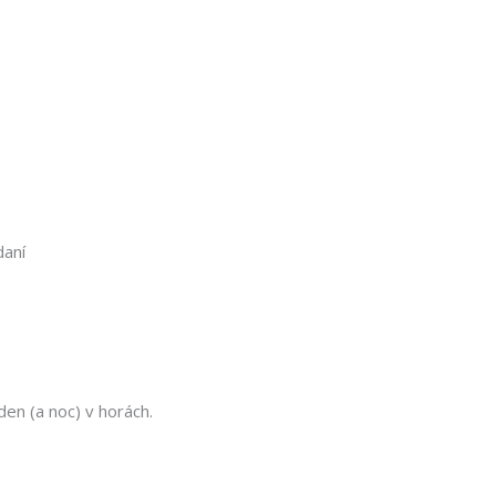
daní
en (a noc) v horách.