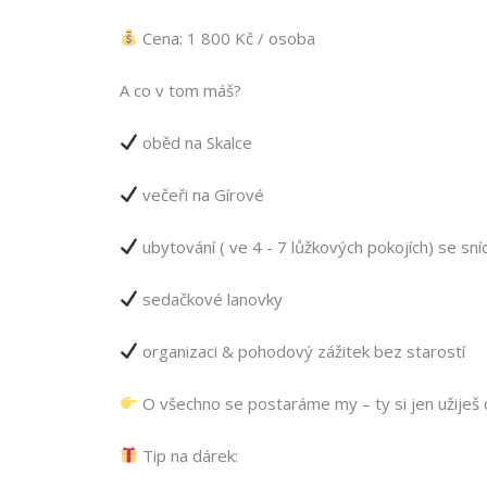
Cena: 1 800 Kč / osoba
A co v tom máš?
oběd na Skalce
večeři na Gírové
ubytování ( ve 4 - 7 lůžkových pokojích) se sní
sedačkové lanovky
organizaci & pohodový zážitek bez starostí
O všechno se postaráme my – ty si jen užiješ d
Tip na dárek: